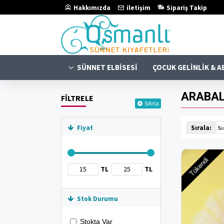
Hakkımızda
iletişim
Sipariş Takip
SÜNNET ELBISESI
ÇOCUK GELINLIK & A
ARABAL
FİLTRELE
Sıfırla
Sırala:
Fiyat
Tükendi
TL
TL
Stok Durumu
Stokta Var