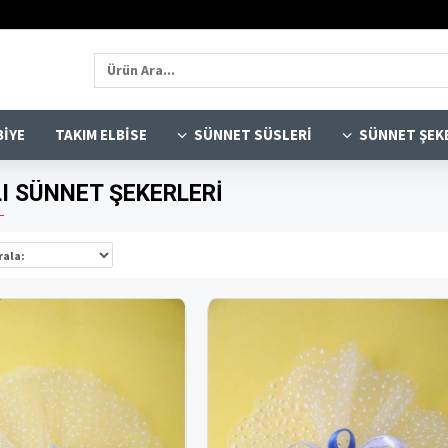
BIYE
TAKIM ELBISE
SÜNNET SÜSLERI
SÜNNET ŞEK
I SÜNNET ŞEKERLERI