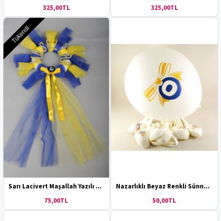
325,00TL
325,00TL
Tükendi
Sarı Lacivert Maşallah Yazılı Sünnet Kapı Süsü
Nazarlıklı Beyaz Renkli Sünnet Balonu
75,00TL
50,00TL