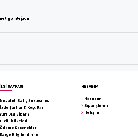
.
net gömleğidir.
İLGİ SAYFASI
HESABIM
Hesabım
Mesafeli Satış Sözleşmesi
Siparişlerim
İade Şartlar & Koşullar
İletişim
Yurt Dışı Sipariş
Gizlilik İlkeleri
Ödeme Seçenekleri
Kargo Bilgilendirme