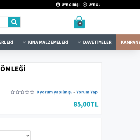
ÜYE GİRİŞİ
ÜYE OL
0
ERLERI
KINA MALZEMELERI
DAVETIYELER
KAMPAN
GÖMLEĞI
0 yorum yapılmış.
-
Yorum Yap
85,00TL