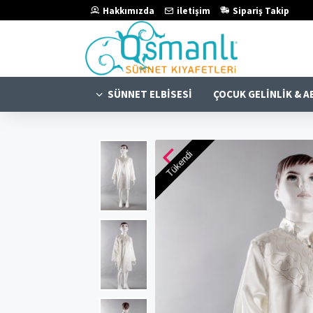
Hakkımızda
iletişim
Sipariş Takip
SÜNNET ELBISESI
ÇOCUK GELINLIK & A
Tükendi